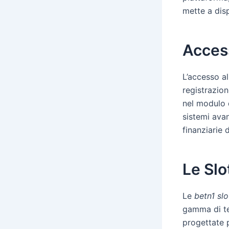
mette a disp
Access
L’accesso a
registrazion
nel modulo 
sistemi avan
finanziarie d
Le Slo
Le
betn1 slo
gamma di te
progettate p