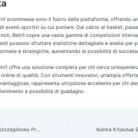
ta
tn1 scommesse
sono il fulcro della piattaforma, offrendo u
di eventi sportivi su cui puntare. Dal calcio al basket, pas
noti, Betn1 copre una vasta gamma di competizioni internaz
utenti possono sfruttare statistiche dettagliate e analisi per 
formate e strategiche, aumentando le possibilità di success
Betn1 offre una soluzione completa per chi cerca un’esperien
line di qualità. Con strumenti innovativi, un’ampia offerta
vantaggiose, rappresenta un’opzione eccellente per chi de
ttenimento e possibilità di guadagno.
Betsafe Casino: Szczegółowy Przewodnik po Płatnościach i Bezpieczeństwie