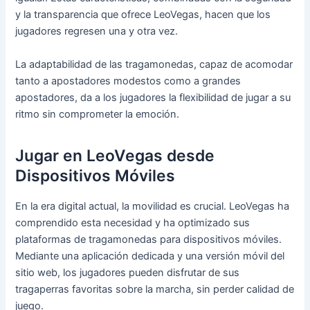
y la transparencia que ofrece LeoVegas, hacen que los
jugadores regresen una y otra vez.
La adaptabilidad de las tragamonedas, capaz de acomodar
tanto a apostadores modestos como a grandes
apostadores, da a los jugadores la flexibilidad de jugar a su
ritmo sin comprometer la emoción.
Jugar en LeoVegas desde
Dispositivos Móviles
En la era digital actual, la movilidad es crucial. LeoVegas ha
comprendido esta necesidad y ha optimizado sus
plataformas de tragamonedas para dispositivos móviles.
Mediante una aplicación dedicada y una versión móvil del
sitio web, los jugadores pueden disfrutar de sus
tragaperras favoritas sobre la marcha, sin perder calidad de
juego.