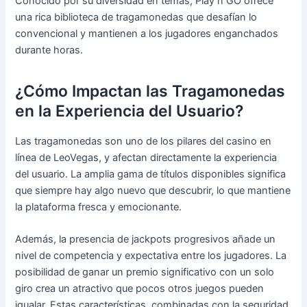
Conocido por su diversidad en temas, Play’n GO ofrece
una rica biblioteca de tragamonedas que desafían lo
convencional y mantienen a los jugadores enganchados
durante horas.
¿Cómo Impactan las Tragamonedas
en la Experiencia del Usuario?
Las tragamonedas son uno de los pilares del casino en
línea de LeoVegas, y afectan directamente la experiencia
del usuario. La amplia gama de títulos disponibles significa
que siempre hay algo nuevo que descubrir, lo que mantiene
la plataforma fresca y emocionante.
Además, la presencia de jackpots progresivos añade un
nivel de competencia y expectativa entre los jugadores. La
posibilidad de ganar un premio significativo con un solo
giro crea un atractivo que pocos otros juegos pueden
igualar. Estas características, combinadas con la seguridad