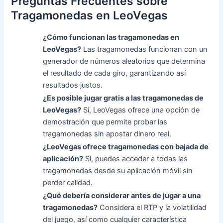
Preguntas Frecuentes sobre
Tragamonedas en LeoVegas
¿Cómo funcionan las tragamonedas en
LeoVegas?
Las tragamonedas funcionan con un
generador de números aleatorios que determina
el resultado de cada giro, garantizando así
resultados justos.
¿Es posible jugar gratis a las tragamonedas de
LeoVegas?
Sí, LeoVegas ofrece una opción de
demostración que permite probar las
tragamonedas sin apostar dinero real.
¿LeoVegas ofrece tragamonedas con bajada de
aplicación?
Sí, puedes acceder a todas las
tragamonedas desde su aplicación móvil sin
perder calidad.
¿Qué debería considerar antes de jugar a una
tragamonedas?
Considera el RTP y la volatilidad
del juego, así como cualquier característica