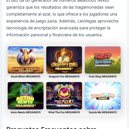
El uso de un generador de números aleatorios (RNG)
garantiza que los resultados de las tragamonedas sean
completamente al azar, lo que ofrece a los jugadores una
experiencia de juego justa. Además, LeoVegas aprovecha
tecnología de encriptación avanzada para proteger la
información personal y financiera de los usuarios.