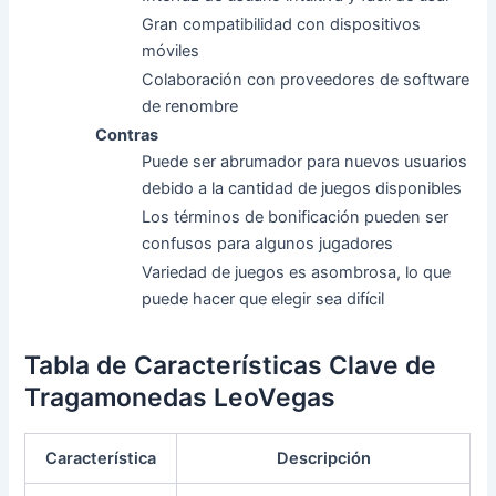
Gran compatibilidad con dispositivos
móviles
Colaboración con proveedores de software
de renombre
Contras
Puede ser abrumador para nuevos usuarios
debido a la cantidad de juegos disponibles
Los términos de bonificación pueden ser
confusos para algunos jugadores
Variedad de juegos es asombrosa, lo que
puede hacer que elegir sea difícil
Tabla de Características Clave de
Tragamonedas LeoVegas
Característica
Descripción