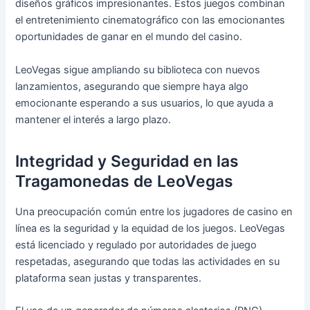
diseños gráficos impresionantes. Estos juegos combinan
el entretenimiento cinematográfico con las emocionantes
oportunidades de ganar en el mundo del casino.
LeoVegas sigue ampliando su biblioteca con nuevos
lanzamientos, asegurando que siempre haya algo
emocionante esperando a sus usuarios, lo que ayuda a
mantener el interés a largo plazo.
Integridad y Seguridad en las
Tragamonedas de LeoVegas
Una preocupación común entre los jugadores de casino en
línea es la seguridad y la equidad de los juegos. LeoVegas
está licenciado y regulado por autoridades de juego
respetadas, asegurando que todas las actividades en su
plataforma sean justas y transparentes.