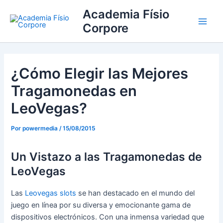
Ir
Post
Main
Academia Físio
para
navigation
Corpore
Men
o
conteúdo
¿Cómo Elegir las Mejores
Tragamonedas en
LeoVegas?
Por
powermedia
/
15/08/2015
Un Vistazo a las Tragamonedas de
LeoVegas
Las
Leovegas slots
se han destacado en el mundo del
juego en línea por su diversa y emocionante gama de
dispositivos electrónicos. Con una inmensa variedad que